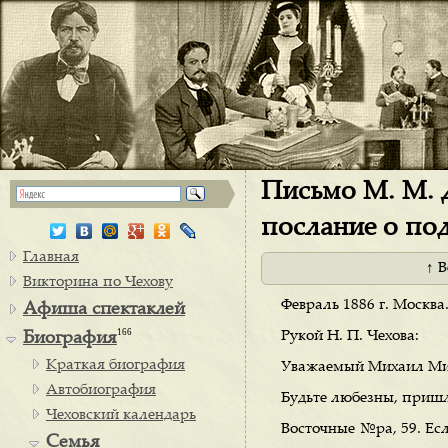
Письмо М. М. Д
послание о по
Главная
↑ 
Викторина по Чехову
Февраль 1886 г. Москва
Афиша спектаклей
166
Рукой Н. П. Чехова:
Биография
Краткая биография
Уважаемый Михаил Ми
Автобиография
Будьте любезны, пришл
Чеховский календарь
Восточные №ра, 59. Есл
Семья