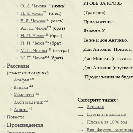
КРОВЬ ЗА КРОВЬ
157
О. Л. Чехова
(жена)
(Трагедия)
201
П. Е. Чехов
(отец)
191
Е. Я. Чехова
(мать)
Продолжение
171
Ал. П. Чехов
(брат)
Явление Х
168
Н. П. Чехов
(брат)
Те же и дон Антонио.
165
И. П. Чехов
(брат)
Дон Антонио. Приветст
163
М. П. Чехова
(сестра)
161
М. П. Чехов
(брат)
Дон Мишель (с высоты с
Рассказы
Дон Антонио (опускает 
(
самое популярное
)
(Продолжения не будет
5.0
Агафья
4.6
Ванька
4.5
Хамелеон
Смотрите также:
4.4
Злой мальчик
Зеркало
4.3
Анюта
Цветы запоздалые
Повести
Письма за 1896 год
Произведения
Вяч. Фаусек - мое зна