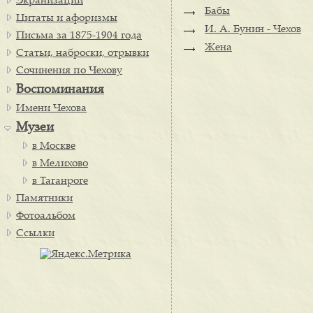
Экранизации
Бабы
Цитаты и афоризмы
И. А. Бунин - Чехов
Письма за 1875-1904 года
Жена
Статьи, наброски, отрывки
Сочинения по Чехову
Воспоминания
Имени Чехова
Музеи
в Москве
в Мелихово
в Таганроге
Памятники
Фотоальбом
Ссылки