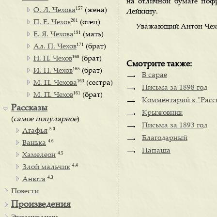
на отличной бумаге поф
157
О. Л. Чехова
(жена)
Лейкину.
201
П. Е. Чехов
(отец)
Уважающий Антон Чех
191
Е. Я. Чехова
(мать)
171
Ал. П. Чехов
(брат)
168
Н. П. Чехов
(брат)
Смотрите также:
165
И. П. Чехов
(брат)
В сарае
163
М. П. Чехова
(сестра)
Письма за 1898 год
161
М. П. Чехов
(брат)
Комментарий к "Расск
Рассказы
Крыжовник
(
самое популярное
)
Письма за 1893 год
5.0
Агафья
Благодарный
4.6
Ванька
Папаша
4.5
Хамелеон
4.4
Злой мальчик
4.3
Анюта
Повести
Произведения