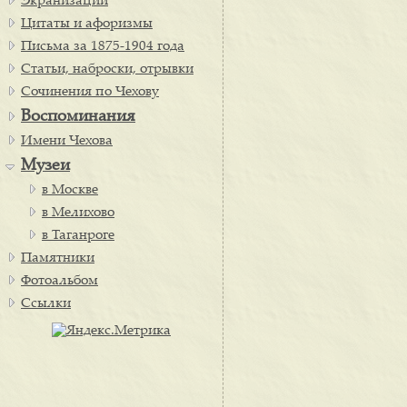
Экранизации
Цитаты и афоризмы
Письма за 1875-1904 года
Статьи, наброски, отрывки
Сочинения по Чехову
Воспоминания
Имени Чехова
Музеи
в Москве
в Мелихово
в Таганроге
Памятники
Фотоальбом
Ссылки