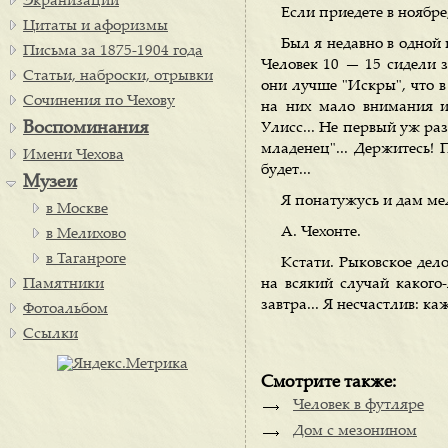
Экранизации
Если приедете в ноябре,
Цитаты и афоризмы
Был я недавно в одной
Письма за 1875-1904 года
Человек 10 — 15 сидели з
Статьи, наброски, отрывки
они лучше "Искры", что в 
Сочинения по Чехову
на них мало внимания и 
Воспоминания
Улисс... Не первый уж раз
младенец"... Держитесь! 
Имени Чехова
будет...
Музеи
Я понатужусь и дам мел
в Москве
А. Чехонте.
в Мелихово
в Таганроге
Кстати. Рыковское дело
Памятники
на всякий случай какого-
завтра... Я несчастлив: ка
Фотоальбом
Ссылки
Смотрите также:
Человек в футляре
Дом с мезонином