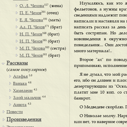
Изумляюсь, как это 
157
О. Л. Чехова
(жена)
фельетонов, а нужны крат
201
П. Е. Чехов
(отец)
сведениями надлежит поним
191
Е. Я. Чехова
(мать)
написали и наставили на 
171
Ал. П. Чехов
(брат)
написать рассказ за день
быть состряпан. Но дел
168
Н. П. Чехов
(брат)
нововведения в окружн
165
И. П. Чехов
(брат)
понедельник... Они досто
163
М. П. Чехова
(сестра)
много материала!..
161
М. П. Чехов
(брат)
Второе "ах" по повод
Рассказы
припоминаю, исполнение за
(
самое популярное
)
Я не думал, что мой ра
5.0
Агафья
его, ибо он длинен и плох
4.6
Ванька
дезертирующим из "Осколк
4.5
Хамелеон
платит мне 10 коп. со с
4.4
Злой мальчик
банкрот.
4.3
Анюта
О Медведеве скорблю. Г
Повести
О Николае молчу. Нари
Произведения
или нет, то наверное соврет