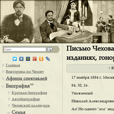
Письмо Чехова 
изданиях, гон
Главная
↑ 
Викторина по Чехову
17 ноября 1884 г. Москв
Афиша спектаклей
166
84, XI, 16.
Биография
Краткая биография
Уважаемый
Автобиография
Николай Александрови
Чеховский календарь
Ах! Но одного "axa" нед
Семья