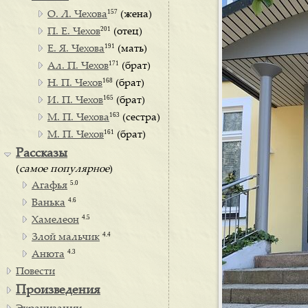
157
О. Л. Чехова
(жена)
201
П. Е. Чехов
(отец)
191
Е. Я. Чехова
(мать)
171
Ал. П. Чехов
(брат)
168
Н. П. Чехов
(брат)
165
И. П. Чехов
(брат)
163
М. П. Чехова
(сестра)
161
М. П. Чехов
(брат)
Рассказы
(
самое популярное
)
5.0
Агафья
4.6
Ванька
4.5
Хамелеон
4.4
Злой мальчик
4.3
Анюта
Повести
Произведения