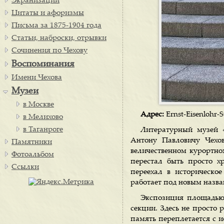
Экранизации
Цитаты и афоризмы
Письма за 1875-1904 года
Статьи, наброски, отрывки
Сочинения по Чехову
Воспоминания
Имени Чехова
Музеи
в Москве
Адрес:
Ernst-Eisenlohr-S
в Мелихово
в Таганроге
Литературный музей 
Антону Павловичу Чехов
Памятники
величественном курортно
Фотоальбом
перестал быть просто х
Ссылки
переехал в историческо
работает под новым назва
Экспозиция площадью 
секции. Здесь не просто р
память переплетается с и