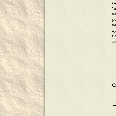
б
"
н
р
к
л
н
х
С