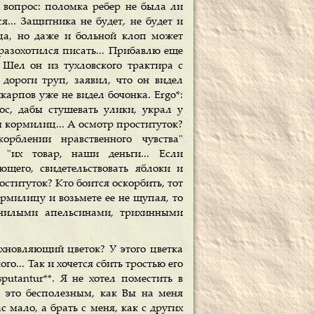
 вопрос: поломка ребер не была ли
я... Защитника не будет, не будет и
ийца, но даже и больной клоп может
 разохотился писать... Прибавлю еще
 Шел он из тухловского трактира с
дороги труп, заявил, что он видел
карпов уже не видел бочонка. Ergo*:
с, дабы стушевать улики, украл у
м кормилиц... А осмотр проституток?
орблении нравственного чувства"
 "их товар, наши деньги... Если
щего, свидетельствовать яблоки и
ституток? Кто боится оскорбить, тот
ормилицу и возьмете ее не щупая, то
 гнилыми апельсинами, трихинными
дохновляющий цветок? У этого цветка
о... Так и хочется сбить тростью его
putantur**. Я не хотел поместить в
ю это бесполезным, как Вы на меня
с мало, а брать с меня, как с других