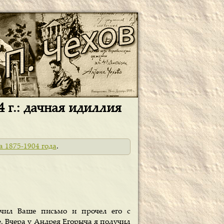
 г.: дачная идиллия
а 1875-1904 года
.
учил Ваше письмо и прочел его с
е. Вчера у Андрея Егорыча я получил