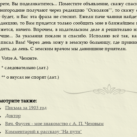
ерете, Вы поделикатитесь... Поместите объявление, скажу спа
иногородние получают через редакцию "Осколков"", то скажу 
е будет, и Вас эта фраза не стеснит. Ежели паче чаяния най
едакцию, то Вам придется только сообщить мне в ближайшем п
ажется, ничего. Впрочем, в издательском деле я решительно н
учше... За указания поклон и спасибо. Исполню всё так, ка
аписал Вам! Через день хожу в земскую больницу, где прин
одить, да лень. С земским врачом мы давнишние приятели.
Votre A. Чехонте.
* следовательно (лат.)
** о вкусах не спорят (лат.)
мотрите также:
Письма за 1903 год
Доктор
Вяч. Фаусек - мое знакомство с А. П. Чеховым
Комментарий к рассказу "На пути"