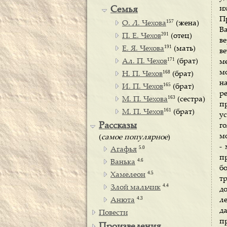
и
Семья
Пр
157
О. Л. Чехова
(жена)
В
201
П. Е. Чехов
(отец)
в
191
Е. Я. Чехова
(мать)
в
171
Ал. П. Чехов
(брат)
м
м
168
Н. П. Чехов
(брат)
н
165
И. П. Чехов
(брат)
ре
163
М. П. Чехова
(сестра)
п
161
М. П. Чехов
(брат)
у
Рассказы
г
м
(
самое популярное
)
-
5.0
Агафья
п
4.6
Ванька
бо
4.5
Хамелеон
тр
4.4
Злой мальчик
д
4.3
Анюта
л
д
Повести
п