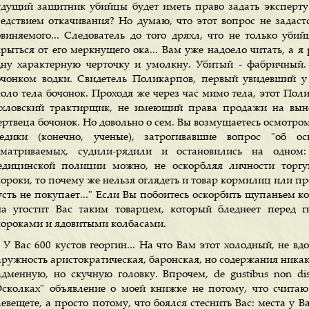
удущий защитник убийцы будет иметь право задать эксперту
ледствием откачивания? Но думаю, что этот вопрос не задастс
бвиняемого... Следователь до того дряхл, что не только уб
крыться от его меркнущего ока... Вам уже надоело читать, а я
дну характерную черточку и умолкну. Убитый - фабричный.
очонком водки. Свидетель Поликарпов, первый увидевший у 
коло тела бочонок. Проходя же через час мимо тела, этот Поли
ухловский трактирщик, не имеющий права продажи на выно
ертвеца бочонок. Но довольно о сем. Вы возмущаетесь осмотро
едики (конечно, ученые), затрогивавшие вопрос "об оск
сматриваемых, судили-рядили и остановились на одном:
едицинской полиции можно, не оскорбляя личности торгую
ороки, то почему же нельзя оглядеть и товар кормилиц или про
усть не покупает..." Если Вы побоитесь оскорбить щупаньем к
на угостит Вас таким товарцем, который бледнеет перед
короками и ядовитыми колбасами.
У Вас 600 кустов георгин... На что Вам этот холодный, не в
ружность аристократическая, баронская, но содержания никаког
адменную, но скучную головку. Впрочем, de gustibus non dis
Осколках" объявление о моей книжке не потому, что счита
евещете, а просто потому, что боялся стеснить Вас: места у Ва