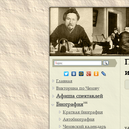
П
и
Главная
Викторина по Чехову
Афиша спектаклей
166
Биография
Краткая биография
Автобиография
Чеховский календарь
у