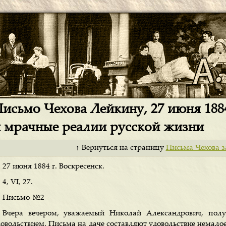
исьмо Чехова Лейкину, 27 июня 1884
 мрачные реалии русской жизни
↑ Вернуться на страницу
Письма Чехова з
27 июня 1884 г. Воскресенск.
4, VI, 27.
Письмо №2
Вчера вечером, уважаемый Николай Александрович, пол
довольствием. Письма на даче составляют удовольствие немало