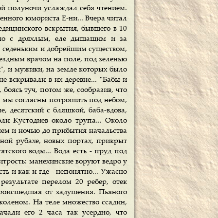
ой полуночи услаждал себя чтением.
енного юмориста Е-ни... Вчера читал
едицинского вскрытия, бывшего в 10
упно с дряхлым, еле дышащим и за
, седеньким и добрейшим существом,
уездным врачом на поле, под зеленью
й", и мужики, на земле которых было
е вскрывали в их деревне... "Бабы и
, боясь туч, потом же, сообразив, что
о мы согласны потрошить под небом,
, десятский с бляшкой, баба-вдова,
ли Кустодиев около трупа... Около
нем и ночью до прибытия начальства
сной рубахе, новых портах, прикрыт
тского воды... Вода есть - пруд под
итрость: манехинские воруют ведро у
ть и как и где - непонятно... Ужасно
результате перелом 20 ребер, отек
происшедшая от задушения. Пьяного
коленом. На теле множество ссадин,
чали его 2 часа так усердно, что