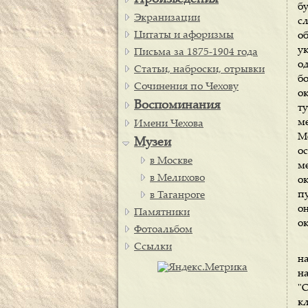
Произведения
б
Экранизации
с
Цитаты и афоризмы
о
у
Письма за 1875-1904 года
о
Статьи, наброски, отрывки
б
Сочинения по Чехову
о
Воспоминания
т
м
Имени Чехова
М
Музеи
о
в Москве
м
в Мелихово
ок
п
в Таганроге
о
Памятники
о
Фотоальбом
Ссылки
на
н
"
кл