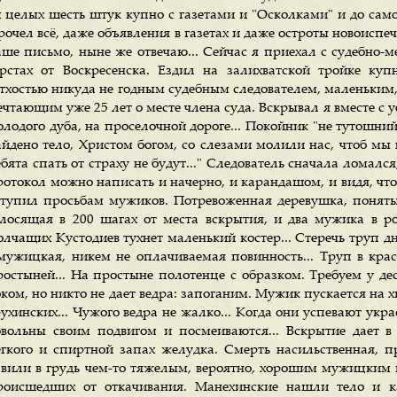
х целых шесть штук купно с газетами и "Осколками" и до сам
очел всё, даже объявления в газетах и даже остроты новоиспеч
аше письмо, ныне же отвечаю... Сейчас я приехал с судебно-м
ерстах от Воскресенска. Ездил на залихватской тройке к
етхостью никуда не годным судебным следователем, маленьким
ечтающим уже 25 лет о месте члена суда. Вскрывал я вместе с 
олодого дуба, на проселочной дороге... Покойник "не тутошни
айдено тело, Христом богом, со слезами молили нас, чтоб мы н
бята спать от страху не будут..." Следователь сначала ломался
ротокол можно написать и начерно, и карандашом, и видя, чт
ступил просьбам мужиков. Потревоженная деревушка, понятые
олосящая в 200 шагах от места вскрытия, и два мужика в ро
олчащих Кустодиев тухнет маленький костер... Стеречь труп д
 мужицкая, никем не оплачиваемая повинность... Труп в кра
ростыней... На простыне полотенце с образком. Требуем у деся
ком, но никто не дает ведра: запоганим. Мужик пускается на х
ухинских... Чужого ведра не жалко... Когда они успевают украс
овольны своим подвигом и посмеиваются... Вскрытие дает в 
егкого и спиртной запах желудка. Смерть насильственная, 
авили в грудь чем-то тяжелым, вероятно, хорошим мужицким 
роисшедших от откачивания. Манехинские нашли тело и ка