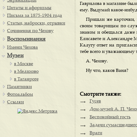
Экранизации
Гаврилова в магазине был
Цитаты и афоризмы
ему. Выдумай какое-нибуд
Письма за 1875-1904 года
Пришли же карточки, 
Статьи, наброски, отрывки
своим товарищам по служ
Сочинения по Чехову
знаком и обещался даже
Воспоминания
Елисавете и Александре 
Калугу ответ на приглас
Имени Чехова
тебе всего и уважающему 
Музеи
А. Чехову.
в Москве
Ну что, каков Ваня?
в Мелихово
в Таганроге
Памятники
Смотрите также:
Фотоальбом
Гусев
Ссылки
Дом-музей А. П. Чехо
Беспокойный гость
Задачи сумасшедшег
Враги