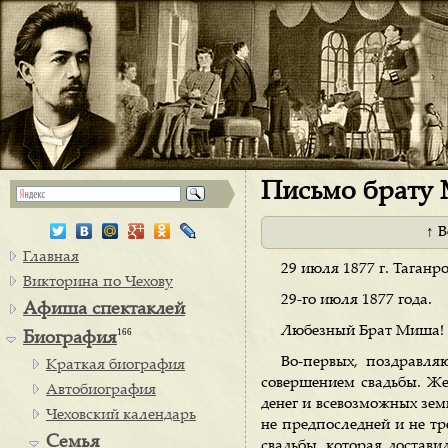
Письмо брату М
↑ 
Главная
29 июля 1877 г. Таганро
Викторина по Чехову
29-го июля 1877 года.
Афиша спектаклей
Любезный Брат Миша!
166
Биография
Во-первых, поздравля
Краткая биография
совершением свадьбы. Же
Автобиография
денег и всевозможных земн
Чеховский календарь
не предпоследней и не тр
Семья
свадьбы, которая достав