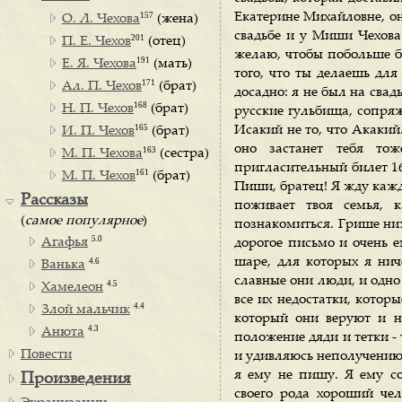
157
Екатерине Михайловне, она
О. Л. Чехова
(жена)
свадьбе и у Миши Чехова 
201
П. Е. Чехов
(отец)
желаю, чтобы побольше бы
191
Е. Я. Чехова
(мать)
того, что ты делаешь для
171
Ал. П. Чехов
(брат)
досадно: я не был на свад
168
Н. П. Чехов
(брат)
русские гульбища, сопряж
165
Исакий не то, что Акакий
И. П. Чехов
(брат)
оно застанет тебя то
163
М. П. Чехова
(сестра)
пригласительный билет 16
161
М. П. Чехов
(брат)
Пиши, братец! Я жду кажд
Рассказы
поживает твоя семья, 
(
самое популярное
)
познакомиться. Грише ни
5.0
Агафья
дорогое письмо и очень 
шаре, для которых я ниче
4.6
Ванька
славные они люди, и одно
4.5
Хамелеон
все их недостатки, котор
4.4
Злой мальчик
который они веруют и н
4.3
Анюта
положение дяди и тетки -
Повести
и удивляюсь неполучению.
я ему не пишу. Я ему с
Произведения
своего рода хороший чел