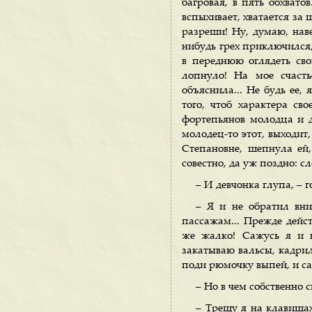
багровая, в пять обхвато
вспыхивает, хватается за 
разреши! Ну, думаю, наве
нибудь грех приключился,
в переднюю оглядеть свою
лопнуло! На мое счасть
объяснила... Не будь ее,
того, чтоб характера св
фортепьянов молодца и д
молодец-то этот, выходит,
Степановне, шепнула ей,
совестно, да уж поздно: с
– И девчонка глупа, – г
– Я и не обратил вни
пассажам... Прежде дейст
же жалко! Сажусь я и н
закатываю вальсы, кадри
поди рюмочку выпей, и са
– Но в чем собственно 
– Трещу я на клавишах 