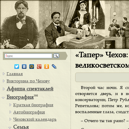
«Тапер» Чехов:
великосветско
Главная
Викторина по Чехову
Второй час ночи. Я с
Афиша спектаклей
отворяется дверь, и в
166
Биография
консерватории, Петр Руб
Краткая биография
Репетилова; потом же, к
воспаленные глаза, сходст
Автобиография
Чеховский календарь
– Отчего ты так рано? 
Семья