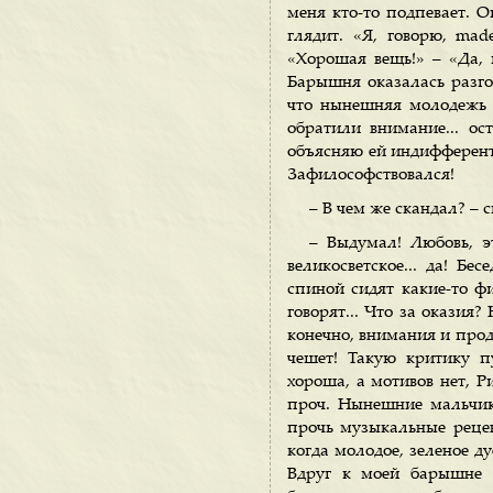
меня кто-то подпевает. 
глядит. «Я, говорю, mad
«Хорошая вещь!» – «Да, 
Барышня оказалась разгов
что нынешняя молодежь н
обратили внимание... ос
объясняю ей индифференти
Зафилософствовался!
– В чем же скандал? – 
– Выдумал! Любовь, эт
великосветское... да! Б
спиной сидят какие-то фи
говорят... Что за оказия?
конечно, внимания и продо
чешет! Такую критику п
хороша, а мотивов нет, Р
проч. Нынешние мальчики
прочь музыкальные рецен
когда молодое, зеленое ду
Вдруг к моей барышне п