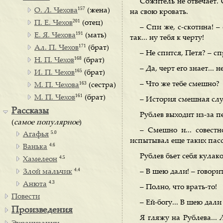
Сожитель не отвечает. 
157
О. Л. Чехова
(жена)
на свою кровать.
201
П. Е. Чехов
(отец)
– Спи же, с-скотина! –
191
Е. Я. Чехова
(мать)
так... ну тебя к черту!
171
Ал. П. Чехов
(брат)
– Не спится, Петя? – с
168
Н. П. Чехов
(брат)
– Да, черт его знает... 
165
И. П. Чехов
(брат)
163
– Что же тебе смешно?
М. П. Чехова
(сестра)
161
М. П. Чехов
(брат)
– История смешная слу
Рассказы
Рублев выходит из-за п
(
самое популярное
)
– Смешно и... совестн
5.0
Агафья
испытывал еще таких пасса
4.6
Ванька
Рублев бьет себя кулак
4.5
Хамелеон
4.4
Злой мальчик
– В шею дали! – говори
4.3
Анюта
– Полно, что врать-то!
Повести
– Ей-богу... В шею дали
Произведения
Я гляжу на Рублева...