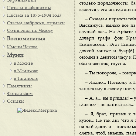
Экранизации
столько порядочности, б
Цитаты и афоризмы
вяжется с его интеллиген
Письма за 1875-1904 года
– Скандал первостатейн
Статьи, наброски, отрывки
Выскажусь, вылью все из 
Сочинения по Чехову
слушай же... На Арбате 
дочери графа фон Крах.
Воспоминания
Ескимосова... Этот Еским
Имени Чехова
дочкой манже и буар[6] 
Музеи
сегодня в девятом часу к 
в Москве
обыкновению, гнусно.
в Мелихово
– Ты покороче, – говорю
в Таганроге
– Ладно... Прихожу к 
Памятники
танцев иду к своему посту
Фотоальбом
– А, а... вы пришли! – 
Ссылки
главное – не напиваться...
– Я, брат, привык к т
кузов... Не так ли? Что я
на чай дают, и – нискольк
слегка, чтоб, знаешь, па