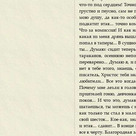
что-то под сердцем! Точн
грустно и гнусно, сам не 
мою душу, да как-то особ
подкатит этак... точно ко
Что за комиссия! И как н
какая из меня дрянь вышл
попал в таперы... В сущно
ты... Думаю: сидит тепер
тараканов, осеннюю непо
переварено... Думаю я, и 
нет в тебе этого, знаешь,
писатель, Христос тебя з
любители... Все это когда
Почему мне лезли в голов
приятелей гоню, девчонка 
покоя... И что это, дума
шатаешься, ты можешь с н
как только ты стал в мал
свой шесток... Кое-как, з
и этак... сдавит... В кон
все к черту. Благородная 