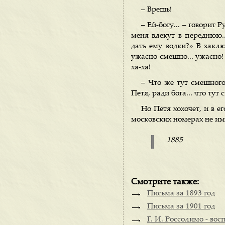
– Врешь!
– Ей-богу... – говорит 
меня влекут в переднюю.
дать ему водки?» В заключ
ужасно смешно... ужасно! 
ха-ха!
– Что же тут смешного
Петя, ради бога... что тут
Но Петя хохочет, и в е
московских номерах не им
1885
Смотрите также:
Письма за 1893 год
Письма за 1901 год
Г. И. Россолимо - во