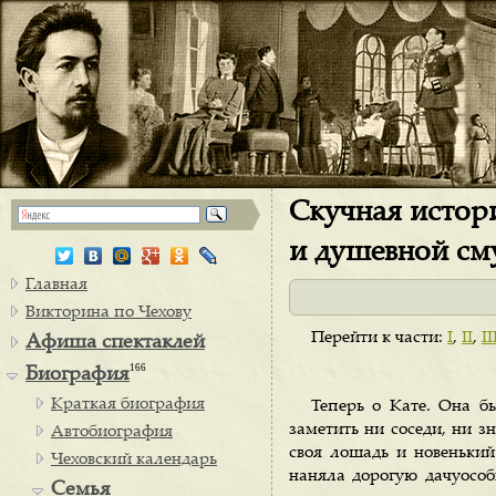
Скучная истори
и душевной см
Главная
Викторина по Чехову
Перейти к части:
I
,
II
,
II
Афиша спектаклей
166
Биография
Краткая биография
Теперь о Кате. Она бы
заметить ни соседи, ни з
Автобиография
своя лошадь и новеньки
Чеховский календарь
наняла дорогую дачуособ
Семья