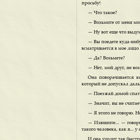
просьбу!
— Что такое?
— Возьмите от меня мо
— Ну вот еще что выдум
— Вы поедете куда-нибу
всматривается в мое лицо 
— Да? Возьмете?
— Нет, мой друг, не во
Она поворачивается к
который не допускал даль
— Поезжай домой спать
— Значит, вы не счита
— Я этого не говорю. Н
— Извините... — говор
такого человека, как я... 
И она уходит так быстр