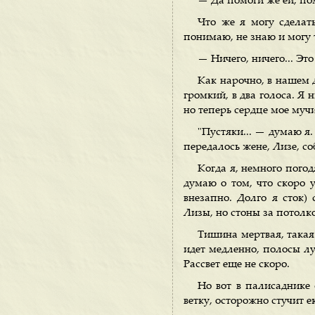
— Да помоги же ей, по
Что же я могу сделать
понимаю, не знаю и могу 
— Ничего, ничего... Это
Как нарочно, в нашем 
громкий, в два голоса. Я 
но теперь сердце мое мучи
"Пустяки... — думаю я
передалось жене, Лизе, со
Когда я, немного погод
думаю о том, что скоро у
внезапно. Долго я сток
Лизы, но стоны за потолко
Тишина мертвая, такая 
идет медленно, полосы лу
Рассвет еще не скоро.
Но вот в палисаднике 
ветку, осторожно стучит е