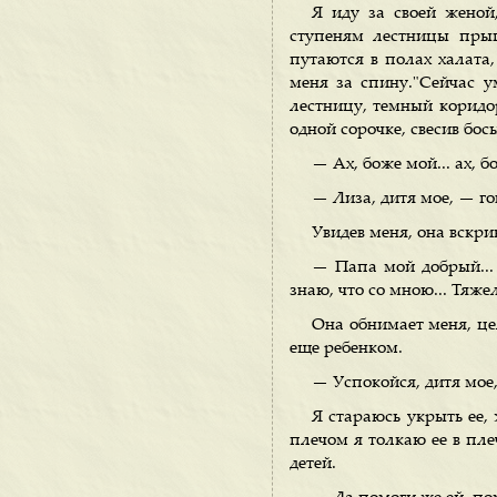
Я иду за своей женой
ступеням лестницы прыг
путаются в полах халата,
меня за спину."Сейчас у
лестницу, темный коридо
одной сорочке, свесив босы
— Ах, боже мой... ах, 
— Лиза, дитя мое, — го
Увидев меня, она вскри
— Папа мой добрый...
знаю, что со мною... Тяже
Она обнимает меня, цел
еще ребенком.
— Успокойся, дитя мое,
Я стараюсь укрыть ее,
плечом я толкаю ее в пле
детей.