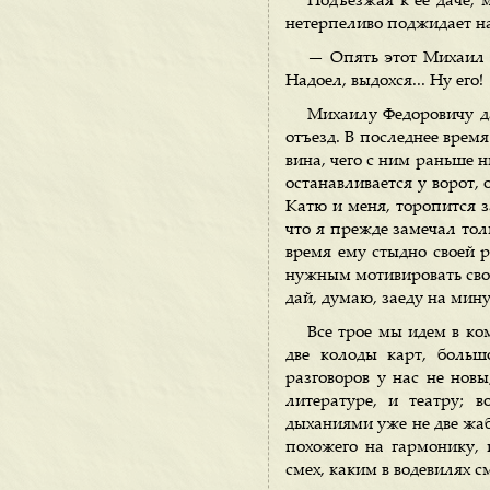
Подъезжая к ее даче, 
нетерпеливо поджидает на
— Опять этот Михаил Ф
Надоел, выдохся... Ну его!
Михаилу Федоровичу да
отъезд. В последнее время
вина, чего с ним раньше 
останавливается у ворот, 
Катю и меня, торопится за
что я прежде замечал толь
время ему стыдно своей р
нужным мотивировать свой
дай, думаю, заеду на мину
Все трое мы идем в ко
две колоды карт, боль
разговоров у нас не новы
литературе, и театру; 
дыханиями уже не две жаб
похожего на гармонику,
смех, каким в водевилях см