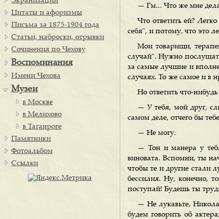
Экранизации
— Гм... Что же мне дел
Цитаты и афоризмы
Что ответить ей? Легко
Письма за 1875-1904 года
себя", и потому, что это ле
Статьи, наброски, отрывки
Мои товарищи, терапев
Сочинения по Чехову
случай". Нужно послушатьс
Воспоминания
за самые лучшие и вполн
Имени Чехова
случаях. То же самое и в 
Музеи
Но ответить что-нибудь
в Москве
— У тебя, мой друг, с
в Мелихово
самом деле, отчего бы теб
в Таганроге
— Не могу.
Памятники
— Тон и манера у тебя
Фотоальбом
виновата. Вспомни, ты нач
Ссылки
чтобы те и другие стали л
бессилия. Ну, конечно, т
поступай! Будешь ты труди
— Не лукавьте, Никола
будем говорить об актера