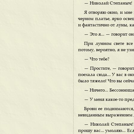
— Николай Степаныч! 
Я отворяю окно, и мне 
черном платье, ярко осве
и фантастично от луны, к
— Это я... — говорит он
При лунном свете все
потому, вероятно, я не уз
— Что тебе?
— Простите, — говорит
поехала сюда... У вас в ок
было тяжело! Что вы сейча
— Ничего... Бессонница
— У меня какое-то пред
Брови ее поднимаются, 
невиданным выражением д
— Николай Степаныч! 
прошу вас... умоляю... Е