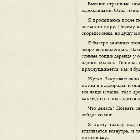
Бывают страшные ноч
воробьиными. Одна точно 
Я просыпаюсь после по
внезапно умру. Почему к
скорый конец, но душу мою
Я быстро зажигаю огон
дворе великолепная. Па
сонные тощие деревца у ок
одного облака. Тишина, 
прислушивается, как я буд
Жутко. Закрываю окно и
потом в подбородке и опят
все чаще и чаще, тело др
как будто на них садится 
Что делать? Позвать с
войдут ко мне.
Я прячу голову под п
втягивается вовнутрь, и 
потихоньку...