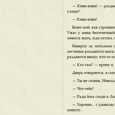
— Киви-киви! — раздает
улице?
— Киви-киви!
Боже мой, как страшно!
Ужас у меня безотчетный,
хочется жить, пли оттого,
Наверху за потолком к
лестнице раздаются шаги.
раздаются внизу; кто-то 
— Кто там? — кричу я.
Дверь отворяется, я см
— Ты не спишь, Никол
— Что тебе?
— Ради бога сходи к Лиз
— Хорошо... с удовольс
минуту.