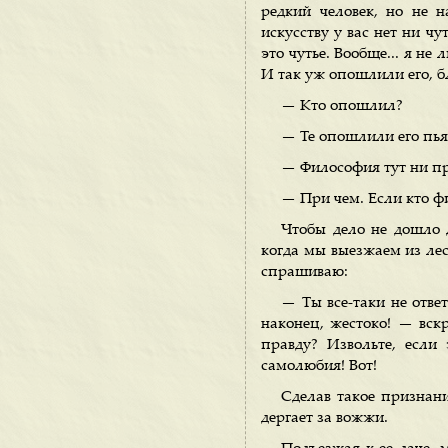
редкий человек, но не н
искусству у вас нет ни ч
это чутье. Вообще... я не
И так уж опошлили его, 
— Кто опошлил?
— Те опошлили его пь
— Философия тут ни пр
— При чем. Если кто фи
Чтобы дело не дошло д
когда мы выезжаем из лес
спрашиваю:
— Ты все-таки не отве
наконец, жестоко! — вскр
правду? Извольте, если 
самолюбия! Вот!
Сделав такое признани
дергает за вожжи.