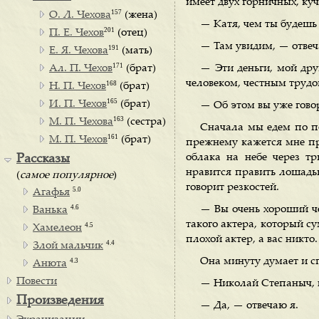
имеет двух горничных, куч
157
О. Л. Чехова
(жена)
— Катя, чем ты будешь
201
П. Е. Чехов
(отец)
— Там увидим, — отвеч
191
Е. Я. Чехова
(мать)
171
Ал. П. Чехов
(брат)
— Эти деньги, мой др
человеком, честным трудо
168
Н. П. Чехов
(брат)
165
И. П. Чехов
(брат)
— Об этом вы уже гово
163
М. П. Чехова
(сестра)
Сначала мы едем по по
161
М. П. Чехов
(брат)
прежнему кажется мне пре
облака на небе через тр
Рассказы
нравится править лошадью
(
самое популярное
)
говорит резкостей.
5.0
Агафья
4.6
— Вы очень хороший че
Ванька
такого актера, который с
4.5
Хамелеон
плохой актер, а вас никто
4.4
Злой мальчик
Она минуту думает и с
4.3
Анюта
Повести
— Николай Степаныч, в
Произведения
— Да, — отвечаю я.