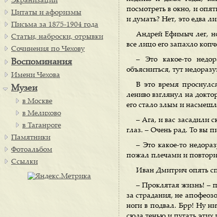
Экранизации
посмотреть в окно, и опять
Цитаты и афоризмы
и думать? Нет, это едва л
Письма за 1875-1904 года
Андрей Ефимыч лег, но
Статьи, наброски, отрывки
все лицо его запахло коп
Сочинения по Чехову
– Это какое-то недо
Воспоминания
объясниться, тут недоразу
Имени Чехова
В это время проснул
Музеи
лениво взглянул на докто
в Москве
его стало злым и насмеш
в Мелихово
– Ага, и вас засадили 
в Таганроге
глаз. – Очень рад. То вы п
Памятники
– Это какое-то недора
Фотоальбом
пожал плечами и повторил
Ссылки
Иван Дмитрич опять сп
– Проклятая жизнь! – п
за страдания, не апофеозо
ноги в подвал. Брр! Ну нич
сюда тенью и пугать этих 