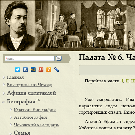
Палата № 6. Ча
Главная
Перейти к части:
I
,
II
,
II
Викторина по Чехову
Афиша спектаклей
Уже смеркалось. Ив
166
Биография
паралитик сидел непо
Краткая биография
сортировщик спали. Было 
Автобиография
Андрей Ефимыч сидел
Чеховский календарь
Хоботова вошел в палату Н
Семья