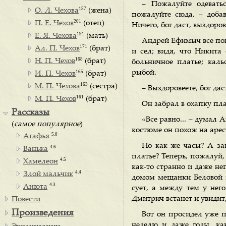
– Пожалуйте одеватьс
157
О. Л. Чехова
(жена)
пожалуйте сюда, – добав
201
П. Е. Чехов
(отец)
Ничего, бог даст, выздоров
191
Е. Я. Чехова
(мать)
Андрей Ефимыч все поня
171
Ал. П. Чехов
(брат)
и сел; видя, что Никита
168
Н. П. Чехов
(брат)
больничное платье; кал
165
рыбой.
И. П. Чехов
(брат)
163
М. П. Чехова
(сестра)
– Выздоровеете, бог дас
161
М. П. Чехов
(брат)
Он забрал в охапку пл
Рассказы
«Все равно... – думал 
(
самое популярное
)
костюме он похож на ареста
5.0
Агафья
Но как же часы? А за
4.6
Ванька
платье? Теперь, пожалуй, 
4.5
Хамелеон
как-то странно и даже не
4.4
Злой мальчик
домом мещанки Беловой и
4.3
Анюта
сует, а между тем у нег
Дмитрич встанет и увидит,
Повести
Произведения
Вот он просидел уже п
неделю и даже годы, ка