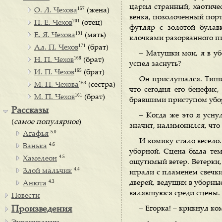
царил странный, хаотичес
157
О. Л. Чехова
(жена)
венка, позолоченный порт
201
П. Е. Чехов
(отец)
футляр с золотой булав
191
Е. Я. Чехова
(мать)
клочками разорванного пи
171
Ал. П. Чехов
(брат)
– Матушки мои, я в уб
168
Н. П. Чехов
(брат)
успел заснуть?
165
И. П. Чехов
(брат)
Он прислушался. Тиши
163
М. П. Чехова
(сестра)
что сегодня его бенефис
161
М. П. Чехов
(брат)
бравшими приступом убор
Рассказы
– Когда же это я уснул
(
самое популярное
)
значит, налимонился, что
5.0
Агафья
И комику стало весело
4.6
Ванька
уборной. Сцена была темн
4.5
Хамелеон
ощутимый ветер. Ветерки, 
4.4
Злой мальчик
играли с пламенем свечки.
4.3
дверей, ведущих в уборны
Анюта
валявшуюся среди сцены.
Повести
Произведения
– Егорка! – крикнул ко