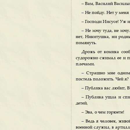
– Вам, Василий Василь
– Не пойду. Нет у меня 
– Господи Иисусе! Уж и
– Не хочу туда, не хочу
нет, Никитушка, ни родных
помянуть.
Дрожь от комика сооб
судорожно сжимал ее и п
плечами.
– Страшно мне одному
постель положить. Чей я?
– Публика вас любит, 
– Публика ушла и спит
детей.
– Эва, о чем горюете!
– Ведь я человек, живо
военной служил, в артилл