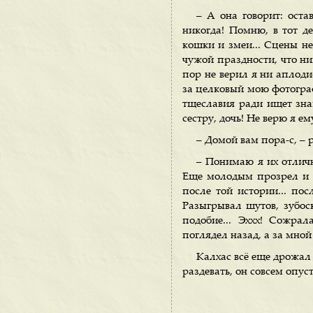
– А она говорит: ост
никогда! Помню, в тот де
кошки и змеи... Сцены не 
чужой праздности, что ник
пор не верил я ни аплоди
за целковый мою фотографи
тщеславия ради ищет знак
сестру, дочь! Не верю я е
– Домой вам пора-с, – 
– Понимаю я их отличн
Еще молодым прозрел и у
после той истории... пос
Разыгрывал шутов, зубос
подобие... Эххх! Сожрал
поглядел назад, а за мной 
Калхас всё еще дрожал 
раздевать, он совсем опус