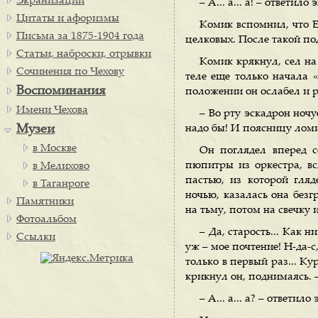
Экранизации
– А... а... а! – ответило э
Цитаты и афоризмы
Комик вспомнил, что Е
Письма за 1875-1904 года
целковых. После такой под
Статьи, наброски, отрывки
Комик крякнул, сел на 
Сочинения по Чехову
теле еще только начала «
Воспоминания
положении он ослабел и р
Имени Чехова
– Во рту эскадрон ночуе
Музеи
надо бы! И поясницу ломит
в Москве
Он поглядел вперед с
пюпитры из оркестра, вс
в Мелихово
пастью, из которой гляд
в Таганроге
ночью, казалась она безг
Памятники
на тьму, потом на свечку 
Фотоальбом
– Да, старость... Как 
Ссылки
уж – мое почтение! Н-да-с
только в первый раз... Кур
крикнул он, поднимаясь. –
– А... а... а? – ответило 