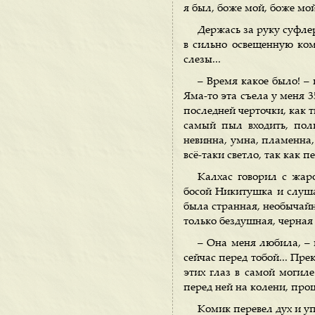
я был, боже мой, боже мой!
Держась за руку суфле
в сильно освещенную ком
слезы...
– Время какое было! – 
Яма-то эта съела у меня 3
последней черточки, как т
самый пыл входить, пол
невинна, умна, пламенна, 
всё-таки светло, так как п
Калхас говорил с жар
босой Никитушка и слуша
была странная, необычайна
только бездушная, черная 
– Она меня любила, – 
сейчас перед тобой... Пре
этих глаз в самой могиле
перед ней на колени, прош
Комик перевел дух и 