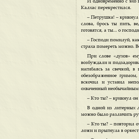
И одновременно с эхо г
Калхас перекрестился.
– Петрушка! – крикнул 
слова, брось ты пить, в
готовятся, а ты... о господи
– Господи помилуй, как 
страха помереть можно. Во
При слове «духов» ем
возбуждали и подзадорива
нагибаясь за свечкой, в
обезображенное гримом,
вскочил и уставил неп
охваченный необычайным у
– Кто ты? – крикнул он
В одной из литерных л
можно было различить рук
– Кто ты? – повторил 
ложи и прыгнула в оркест