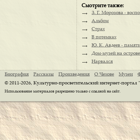
Смотрите также:
З. Г. Морозова - восп
Альбом
Страх
В потемках
Ю. К. Авдеев - памят
Дом-музей на острове
Нарвался
Биография
Рассказы
Произведения
О Чехове
Музеи
© 2011-2026, Культурно-просветительский интернет-портал 
Использование материалов разрешено только с ссылкой на сайт.