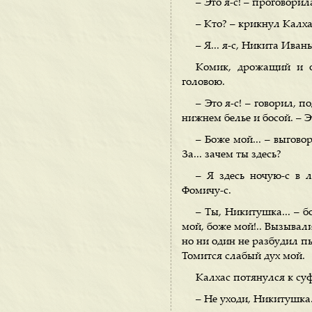
– Это я-с! – проговорил
– Кто? – крикнул Калха
– Я... я-с, Никита Иван
Комик, дрожащий и о
головою.
– Это я-с! – говорил, 
нижнем белье и босой. – Э
– Боже мой... – выгов
За... зачем ты здесь?
– Я здесь ночую-с в л
Фомичу-с.
– Ты, Никитушка... – 
мой, боже мой!.. Вызывали
но ни один не разбудил пь
Томится слабый дух мой.
Калхас потянулся к суф
– Не уходи, Никитушка.