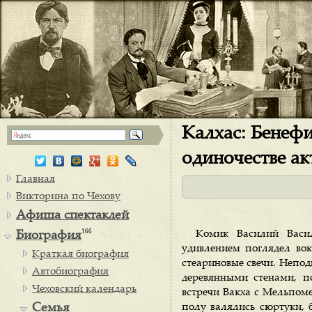
Калхас: Бенефи
одиночестве ак
Главная
Викторина по Чехову
Афиша спектаклей
166
Комик Василий Васил
Биография
удивлением поглядел вок
Краткая биография
стеариновые свечи. Непо
Автобиография
деревянными стенами, п
Чеховский календарь
встречи Вакха с Мельпоме
Семья
полу валялись сюртуки, 