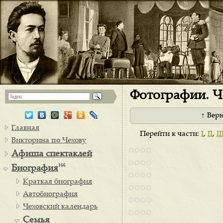
Фотографии. Че
↑ Вер
Главная
Перейти к части:
I
,
II
,
II
Викторина по Чехову
Афиша спектаклей
166
Биография
Краткая биография
Автобиография
Чеховский календарь
Семья