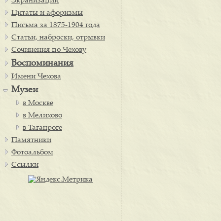
Экранизации
Цитаты и афоризмы
Письма за 1875-1904 года
Статьи, наброски, отрывки
Сочинения по Чехову
Воспоминания
Имени Чехова
Музеи
в Москве
в Мелихово
в Таганроге
Памятники
Фотоальбом
Ссылки