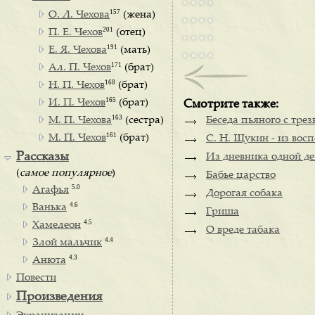
157
О. Л. Чехова
(жена)
201
П. Е. Чехов
(отец)
191
Е. Я. Чехова
(мать)
171
Ал. П. Чехов
(брат)
168
Н. П. Чехов
(брат)
165
И. П. Чехов
(брат)
Смотрите также:
163
М. П. Чехова
(сестра)
Беседа пьяного с тре
161
М. П. Чехов
(брат)
С. Н. Щукин - из вос
Рассказы
Из дневника одной д
(
самое популярное
)
Бабье царство
5.0
Агафья
Дорогая собака
4.6
Ванька
Гриша
4.5
Хамелеон
О вреде табака
4.4
Злой мальчик
4.3
Анюта
Повести
Произведения