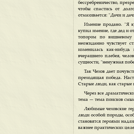
бессребреничество, презр
чтобы спастись от долг
отмахивается: "Дачи и да
Имение продано. "Я к
купил имение, где дед и о
топором по вишневому 
неожиданно чувствует с
изменилась как-нибудь 
вчерашнего плебея, чел
сущности, "ненужная побе
Так Чехов дает почувст
преходящая победа. Нас
Старые люди, как старые в
Через все драматическ
тема — тема поисков смыс
Любимые чеховские гер
люди особой породы, особ
становятся героями надл
важнее практических целе