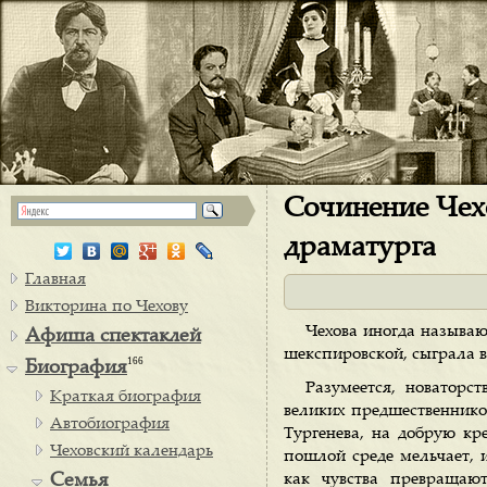
Сочинение Чехо
драматурга
Главная
Викторина по Чехову
Чехова иногда называю
Афиша спектаклей
шекспировской, сыграла 
166
Биография
Разумеется, новаторс
Краткая биография
великих предшественнико
Автобиография
Тургенева, на добрую кр
Чеховский календарь
пошлой среде мельчает, и
Семья
как чувства превращаю