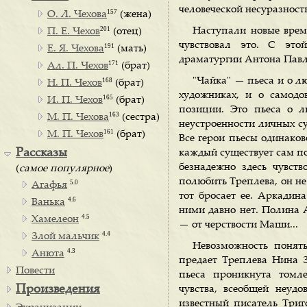
человеческой несуразност
157
О. Л. Чехова
(жена)
201
Наступали новые време
П. Е. Чехов
(отец)
чувствовал это. С это
191
Е. Я. Чехова
(мать)
драматургии Антона Павл
171
Ал. П. Чехов
(брат)
"Чайка" — пьеса и о лю
168
Н. П. Чехов
(брат)
художниках, и о самодо
165
И. П. Чехов
(брат)
позиции. Это пьеса о л
163
М. П. Чехова
(сестра)
неустроенности личных су
161
М. П. Чехов
(брат)
Все герои пьесы одинако
Рассказы
каждый существует сам по
безнадежно здесь чувст
(
самое популярное
)
полюбить Треплева, он н
5.0
Агафья
тот бросает ее. Аркадин
4.6
Ванька
ними давно нет. Полина 
4.5
Хамелеон
— от черствости Маши...
4.4
Злой мальчик
Невозможность понять
4.3
Анюта
предает Треплева Нина З
Повести
пьеса проникнута томле
Произведения
чувства, всеобщей неуд
известный писатель Триг