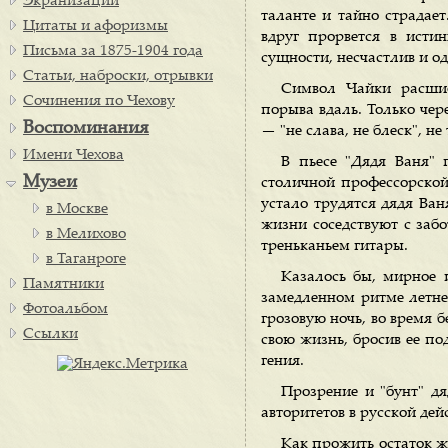
Экранизации
таланте и тайно страдает
Цитаты и афоризмы
вдруг прорвется в истин
Письма за 1875-1904 года
сущности, несчастлив и о
Статьи, наброски, отрывки
Символ Чайки расшиф
Сочинения по Чехову
порыва вдаль. Только чер
Воспоминания
— "не слава, не блеск", не
Имени Чехова
В пьесе "Дядя Ваня" 
Музеи
столичной профессорской
устало трудятся дядя Ва
в Москве
жизни соседствуют с за
в Мелихово
треньканьем гитары.
в Таганроге
Казалось бы, мирное 
Памятники
замедленном ритме летнег
Фотоальбом
грозовую ночь, во время 
Ссылки
свою жизнь, бросив ее по
гения.
Прозрение и "бунт" д
авторитетов в русской дей
Как прожить остаток ж