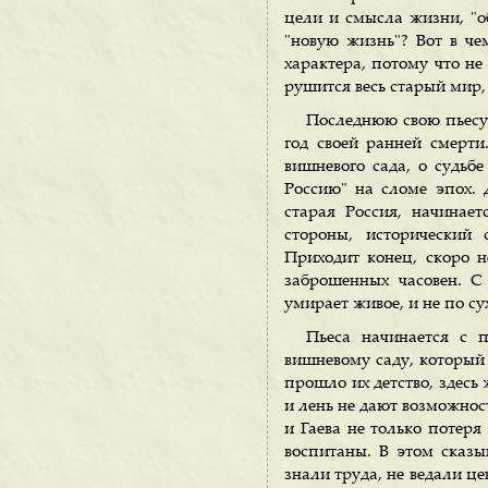
цели и смысла жизни, "о
"новую жизнь"? Вот в че
характера, потому что не 
рушится весь старый мир,
Последнюю свою пьесу,
год своей ранней смерти
вишневого сада, о судьб
Россию" на сломе эпох. 
старая Россия, начинае
стороны, исторический
Приходит конец, скоро н
заброшенных часовен. С 
умирает живое, и не по су
Пьеса начинается с п
вишневому саду, который 
прошло их детство, здесь 
и лень не дают возможност
и Гаева не только потеря
воспитаны. В этом сказы
знали труда, не ведали це