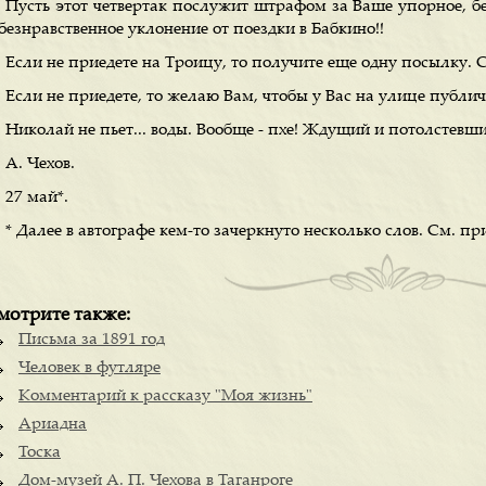
Пусть этот четвертак послужит штрафом за Ваше упорное, б
безнравственное уклонение от поездки в Бабкино!!
Если не приедете на Троицу, то получите еще одну посылку. С
Если не приедете, то желаю Вам, чтобы у Вас на улице публич
Николай не пьет... воды. Вообще - пхе! Ждущий и потолстевш
А. Чехов.
27 май*.
* Далее в автографе кем-то зачеркнуто несколько слов. См. п
мотрите также:
Письма за 1891 год
Человек в футляре
Комментарий к рассказу "Моя жизнь"
Ариадна
Тоска
Дом-музей А. П. Чехова в Таганроге