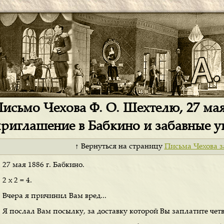
исьмо Чехова Ф. О. Шехтелю, 27 мая
риглашение в Бабкино и забавные у
↑ Вернуться на страницу
Письма Чехова з
27 мая 1886 г. Бабкино.
2 х 2 = 4.
Вчера я причинил Вам вред...
Я послал Вам посылку, за доставку которой Вы заплатите четв