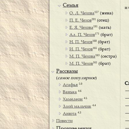
Семья
и 
157
О. Л. Чехова
(жена)
201
П. Е. Чехов
(отец)
191
Е. Я. Чехова
(мать)
171
Ал. П. Чехов
(брат)
168
Н. П. Чехов
(брат)
165
И. П. Чехов
(брат)
163
М. П. Чехова
(сестра)
161
М. П. Чехов
(брат)
Рассказы
(
самое популярное
)
С
5.0
Агафья
4.6
Ванька
4.5
Хамелеон
4.4
Злой мальчик
4.3
Анюта
Повести