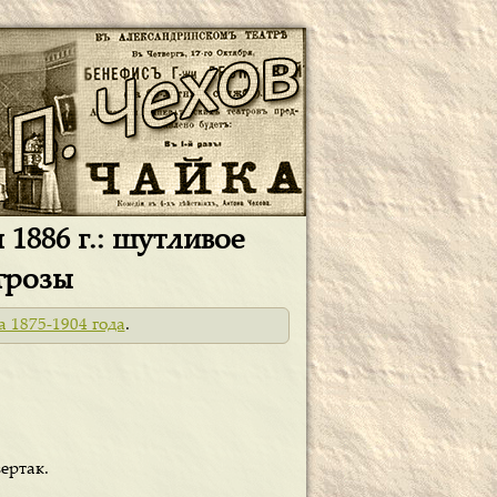
 1886 г.: шутливое
грозы
а 1875-1904 года
.
ертак.