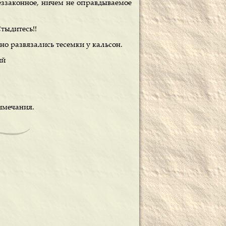
еззаконное, ничем не оправдываемое
тыдитесь!!
но развязались тесемки у кальсон.
ий
римечания.