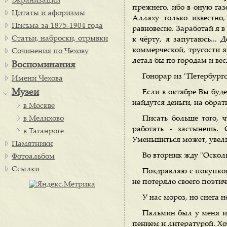
Экранизации
прежнего, ибо в оную газе
Цитаты и афоризмы
Аллаху только известно
Письма за 1875-1904 года
равновесие. Заработай я 
Статьи, наброски, отрывки
к чёрту, я запутаюсь... 
коммерческой, трусости я
Сочинения по Чехову
летал бы по городам и вес
Воспоминания
Гонорар из "Петербургс
Имени Чехова
Музеи
Если в октябре Вы буде
найдутся деньги, на обрат
в Москве
в Мелихово
Писать больше того, 
работать - застынешь. 
в Таганроге
Уменьшиться может, увели
Памятники
Во вторник жду "Осколк
Фотоальбом
Ссылки
Поздравляю с покупкой
не потеряло своего поэтич
У нас мороз, но снега н
Пальмин был у меня и 
пением и литературой. Хоч