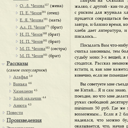
Погром на "Осколки" п
157
О. Л. Чехова
(жена)
жалко, с другой - как-то 
201
с риском для журнала хле
П. Е. Чехов
(отец)
придется сокращаться бес
191
Е. Я. Чехова
(мать)
завтра, и близко время, 
171
Ал. П. Чехов
(брат)
хлеба дает литература, 
168
Н. П. Чехов
(брат)
писалось...
165
И. П. Чехов
(брат)
Посылать Вам что-нибуд
163
М. П. Чехова
(сестра)
считал законным, тем бол
161
М. П. Чехов
(брат)
судьбу моих 3-х вещей, я
Рассказы
сгодится. Рассказ немнож
кстати, и, как мне кажет
(
самое популярное
)
конечно, если не помешае
5.0
Агафья
4.6
Ванька
Вы советуете мне съезд
не Китай... Я и сам знаю,
4.5
Хамелеон
поездке, но что мне делат
4.4
Злой мальчик
руках свободной десятир
4.3
Анюта
minimum 50 руб. Где же 
Повести
возможным... Если я 2 бл
Произведения
надеялся, что можно бу
оказывается, что, начав 