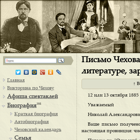
Письмо Чехова 
литературе, з
Главная
↑ 
Викторина по Чехову
12 или 13 октября 1885 
Афиша спектаклей
166
Уважаемый
Биография
Краткая биография
Николай Александрови
Автобиография
Ваше письмо получено
Чеховский календарь
настоящая провинция: чист
Семья