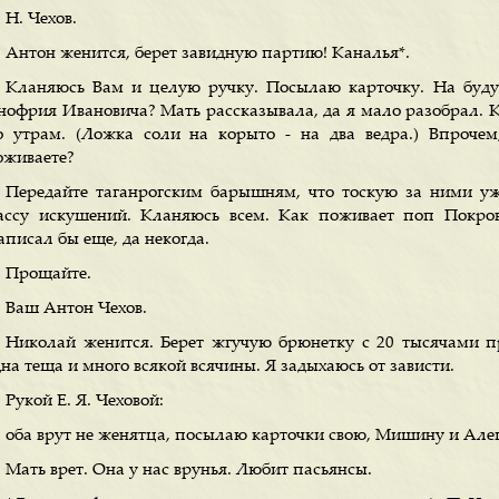
Н. Чехов.
Антон женится, берет завидную партию! Каналья*.
Кланяюсь Вам и целую ручку. Посылаю карточку. На буду
нофрия Ивановича? Мать рассказывала, да я мало разобрал. Куп
о утрам. (Ложка соли на корыто - на два ведра.) Впроче
оживаете?
Передайте таганрогским барышням, что тоскую за ними уж
ассу искушений. Кланяюсь всем. Как поживает поп Покро
аписал бы еще, да некогда.
Прощайте.
Ваш Антон Чехов.
Николай женится. Берет жгучую брюнетку с 20 тысячами пр
на теща и много всякой всячины. Я задыхаюсь от зависти.
Рукой Е. Я. Чеховой:
оба врут не женятца, посылаю карточки свою, Мишину и Але
Мать врет. Она у нас врунья. Любит пасьянсы.