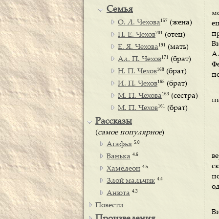
Семья
м
157
О. Л. Чехова
(жена)
е
201
п
П. Е. Чехов
(отец)
В
191
Е. Я. Чехова
(мать)
А
171
Ал. П. Чехов
(брат)
Ф
168
Н. П. Чехов
(брат)
п
165
И. П. Чехов
(брат)
163
М. П. Чехова
(сестра)
пи
161
М. П. Чехов
(брат)
Рассказы
(
самое популярное
)
5.0
Агафья
4.6
в
Ванька
с
4.5
Хамелеон
по
4.4
Злой мальчик
од
4.3
Анюта
Повести
В