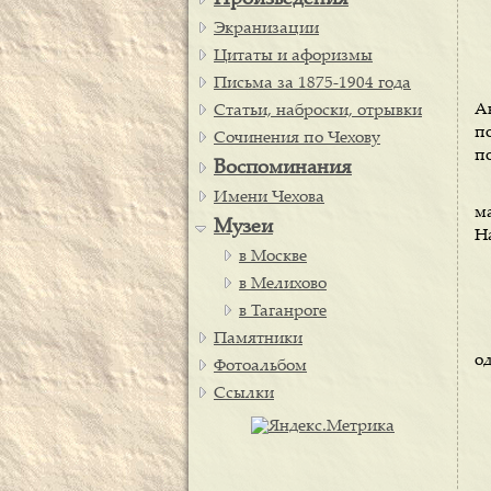
Произведения
Экранизации
Цитаты и афоризмы
Письма за 1875-1904 года
А
Статьи, наброски, отрывки
п
Сочинения по Чехову
п
Воспоминания
Имени Чехова
м
Музеи
Н
в Москве
в Мелихово
в Таганроге
Памятники
од
Фотоальбом
Ссылки