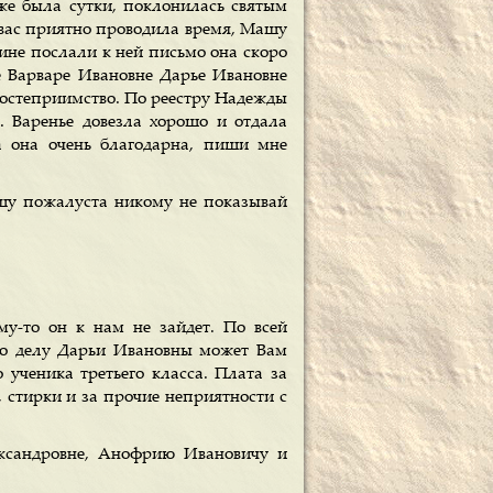
еже была сутки, поклонилась святым
 вас приятно проводила время, Машу
кине послали к ней письмо она скоро
 Варваре Ивановне Дарье Ивановне
гостеприимство. По реестру Надежды
. Варенье довезла хорошо и отдала
а она очень благодарна, пиши мне
ишу пожалуста никому не показывай
му-то он к нам не зайдет. По всей
 по делу Дарьи Ивановны может Вам
 ученика третьего класса. Плата за
и, стирки и за прочие неприятности с
ксандровне, Анофрию Ивановичу и