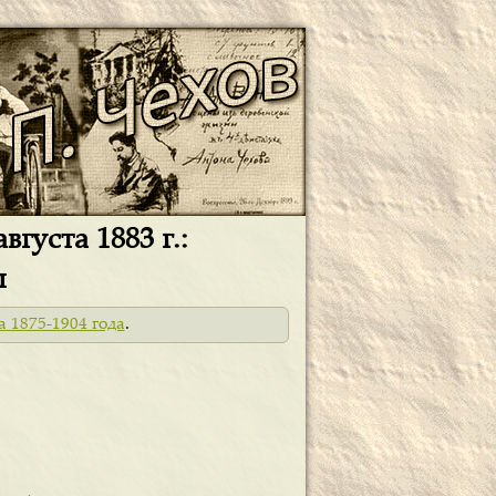
густа 1883 г.:
ы
а 1875-1904 года
.