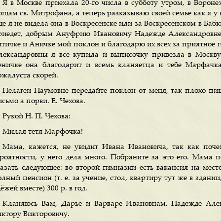
Я в Москве приехала 20-го числа в субботу утром, в Ворон
ощам св. Митрофана, а теперь разказываю своей семье как я у
ще я не видела она в Воскресенске или за Воскресенском в Баб
риедет, добрым Ануфрию Ивановичу Надежде Александровне
итичке и Аничке мой поклон и благодарю их всех за приятное 
лександровны я всё купила и выписочку привезла в Москву
еничке она благодарит и всемь кланяетца и тебе Марфачк
ожалуста скорей.
Пелагеи Наумовне передайте поклон от меня, так плохо п
сьмо а порви. Е. Чехова.
Рукой Н. П. Чехова:
Милая тетя Марфочка!
Мама, кажется, не увидит Ивана Ивановича, так как поче
ероятности, у него дела много. Побраните за это его. Мама
казать следующее: во второй гимназии есть вакансия на место
лный пенсион (т. е. за учение, стол, квартиру тут же в здани
ёжей вместе) 300 р. в год.
Кланяюсь Вам, Дарье и Варваре Ивановнам, Надежде Але
иктору Викторовичу.