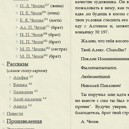
качестве художника. Он ви
157
О. Л. Чехова
(жена)
пожаловать к нему, как т
201
П. Е. Чехов
(отец)
едва ли будешь в косом с
191
твои условия стеснить ег
Е. Я. Чехова
(мать)
еду с Алтоном и, може
171
Ал. П. Чехов
(брат)
коньячку № 197.
168
Н. П. Чехов
(брат)
Жалею, что тебя косого
165
И. П. Чехов
(брат)
163
М. П. Чехова
(сестра)
Твой Алекс. Chandler?
161
М. П. Чехов
(брат)
Поклон Иоанннннннннн
Рассказы
Фылипыпыпыпп.
(
самое популярное
)
Любезнейший
5.0
Агафья
4.6
Ванька
Николай Павлович!
4.5
Хамелеон
Ты поручил мне идти 
4.4
Злой мальчик
но вместе с сим ты был т
4.3
Анюта
прочее". Будучи уверен
благодетель, брат твой ст
Повести
Произведения
А. Чехов.