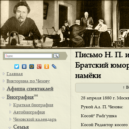
Письмо H. П. и
Братский юмор
Главная
намёки
Викторина по Чехову
↑ 
Афиша спектаклей
166
Биография
28 апреля 1880 г. Москв
Краткая биография
Рукой Ал. П. Чехова:
Автобиография
Косой* Padr'yшка
Чеховский календарь
Косой Редактор косого
Семья