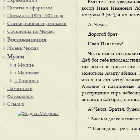
Экранизации
Вместе с тем уведомля
Цитаты и афоризмы
косой Иван Иванович Ло
получил 3 (sic!), a по не
Письма за 1875-1904 года
Статьи, наброски, отрывки
А. Чехов.
Сочинения по Чехову
Дорогой брат
Воспоминания
Иван Павлович!
Имени Чехова
Честь имею поздравить
Музеи
Дай бог тебе впоследствии
в Москве
так долго не писал; сам 
в Мелихово
молотком лампу вбивал. 
что я на его жену недов
в Таганроге
Армяне и павлиновые пе
Памятники
распущенно гирь небесных
Фотоальбом
остаюсь твой брат, напис
Ссылки
А. Чехов. Братья, буде
* Здесь и далее в письм
** Последняя треть лист